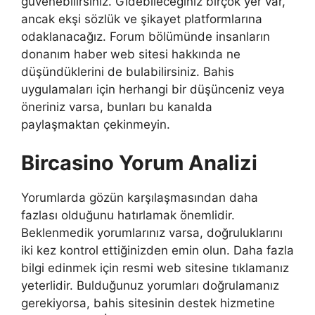
güvenebilirsiniz. Gidebileceğiniz birçok yer var,
ancak ekşi sözlük ve şikayet platformlarına
odaklanacağız. Forum bölümünde insanların
donanım haber web sitesi hakkında ne
düşündüklerini de bulabilirsiniz. Bahis
uygulamaları için herhangi bir düşünceniz veya
öneriniz varsa, bunları bu kanalda
paylaşmaktan çekinmeyin.
Bircasino Yorum Analizi
Yorumlarda gözün karşılaşmasından daha
fazlası olduğunu hatırlamak önemlidir.
Beklenmedik yorumlarınız varsa, doğruluklarını
iki kez kontrol ettiğinizden emin olun. Daha fazla
bilgi edinmek için resmi web sitesine tıklamanız
yeterlidir. Bulduğunuz yorumları doğrulamanız
gerekiyorsa, bahis sitesinin destek hizmetine