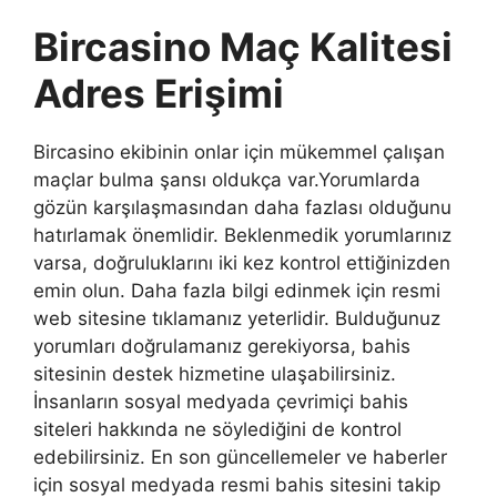
Bircasino Maç Kalitesi
Adres Erişimi
Bircasino ekibinin onlar için mükemmel çalışan
maçlar bulma şansı oldukça var.Yorumlarda
gözün karşılaşmasından daha fazlası olduğunu
hatırlamak önemlidir. Beklenmedik yorumlarınız
varsa, doğruluklarını iki kez kontrol ettiğinizden
emin olun. Daha fazla bilgi edinmek için resmi
web sitesine tıklamanız yeterlidir. Bulduğunuz
yorumları doğrulamanız gerekiyorsa, bahis
sitesinin destek hizmetine ulaşabilirsiniz.
İnsanların sosyal medyada çevrimiçi bahis
siteleri hakkında ne söylediğini de kontrol
edebilirsiniz. En son güncellemeler ve haberler
için sosyal medyada resmi bahis sitesini takip