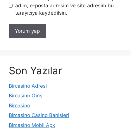
adım, e-posta adresim ve site adresim bu
tarayıcıya kaydedilsin.
Son Yazılar
Bircasino Adresi
Bircasino Giriş
Bircasino
Bircasino Casino Bahisleri
Bircasino Mobil Apk