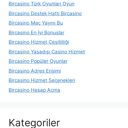
Bircasino Türk Oyunları Oyun
Bircasino Destek Hattı Bircasino
Bircasino Maç Yayını Bu
Bircasino En İyi Bonuslar
Bircasino Hizmet Çeşitliliği
Bircasino Yasadışı Casino Hizmet
Bircasino Popüler Oyunlar
Bircasino Adres Erişimi
Bircasino Hizmet Seçenekleri
Bircasino Hesap Açma
Kategoriler