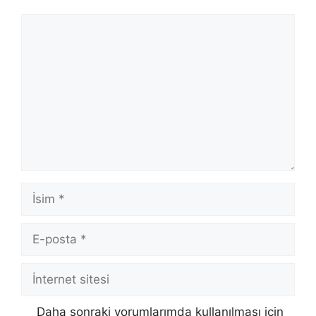
Yorum
İsim
E-
posta
İnternet
sitesi
Daha sonraki yorumlarımda kullanılması için