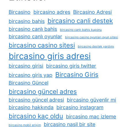
Bircasino
bircasino adres
Bircasino Adresi
bircasino canli destek
bircasino bahis
bircasino canlı bahis
bircasino canlı bahis kuponu
bircasino canlı oyunlar
bircasino casino oyunları oyun sitesi
bircasino casino sitesi
bircasino destek yardımı
bircasino giris adresi
bircasino girisi
bircasino giris twitter
Bircasino Giriş
bircasino giris yap
Bircasino Güncel
bircasino güncel adres
bircasino güncel adresi
bircasino güvenlir mi
bircasino hakkında
bircasino instagram
bircasino kaç oldu
bircasino maç izleme
bircasino nasil bir site
bircasino mobil erişim