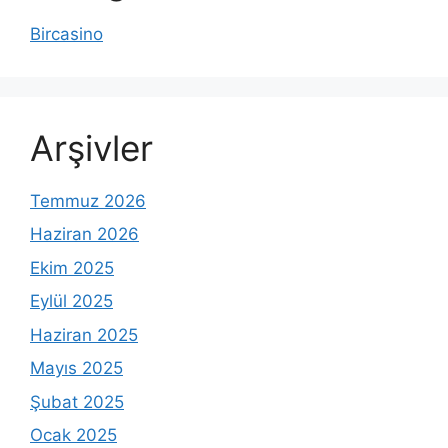
Bircasino
Arşivler
Temmuz 2026
Haziran 2026
Ekim 2025
Eylül 2025
Haziran 2025
Mayıs 2025
Şubat 2025
Ocak 2025