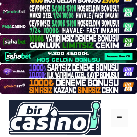
İçeriğe
atla
Menü