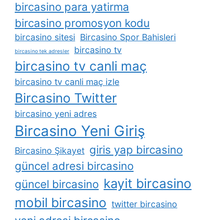
bircasino para yatirma
bircasino promosyon kodu
bircasino sitesi
Bircasino Spor Bahisleri
bircasino tv
bircasino tek adresler
bircasino tv canli maç
bircasino tv canli maç izle
Bircasino Twitter
bircasino yeni adres
Bircasino Yeni Giriş
giris yap bircasino
Bircasino Şikayet
güncel adresi bircasino
kayit bircasino
güncel bircasino
mobil bircasino
twitter bircasino