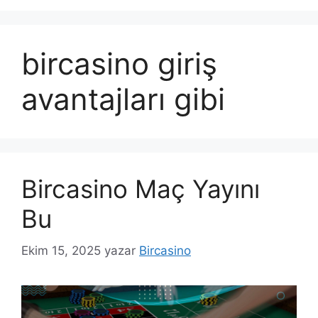
bircasino giriş
avantajları gibi
Bircasino Maç Yayını
Bu
Ekim 15, 2025
yazar
Bircasino