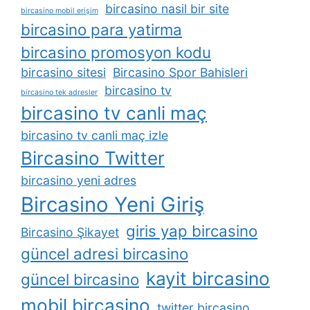
bircasino nasil bir site
bircasino mobil erişim
bircasino para yatirma
bircasino promosyon kodu
bircasino sitesi
Bircasino Spor Bahisleri
bircasino tv
bircasino tek adresler
bircasino tv canli maç
bircasino tv canli maç izle
Bircasino Twitter
bircasino yeni adres
Bircasino Yeni Giriş
giris yap bircasino
Bircasino Şikayet
güncel adresi bircasino
kayit bircasino
güncel bircasino
mobil bircasino
twitter bircasino