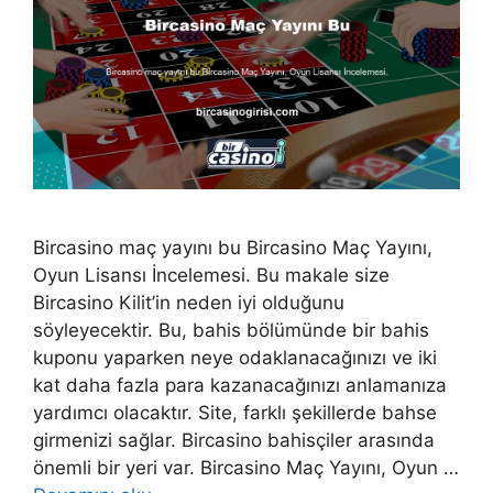
Bircasino maç yayını bu Bircasino Maç Yayını,
Oyun Lisansı İncelemesi. Bu makale size
Bircasino Kilit’in neden iyi olduğunu
söyleyecektir. Bu, bahis bölümünde bir bahis
kuponu yaparken neye odaklanacağınızı ve iki
kat daha fazla para kazanacağınızı anlamanıza
yardımcı olacaktır. Site, farklı şekillerde bahse
girmenizi sağlar. Bircasino bahisçiler arasında
önemli bir yeri var. Bircasino Maç Yayını, Oyun …