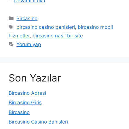
…
Devamını oku
Kategoriler
Bircasino
Etiketler
bircasino casino bahisleri
,
bircasino mobil
hizmetler
,
bircasino nasil bir site
Yorum yap
Son Yazılar
Bircasino Adresi
Bircasino Giriş
Bircasino
Bircasino Casino Bahisleri