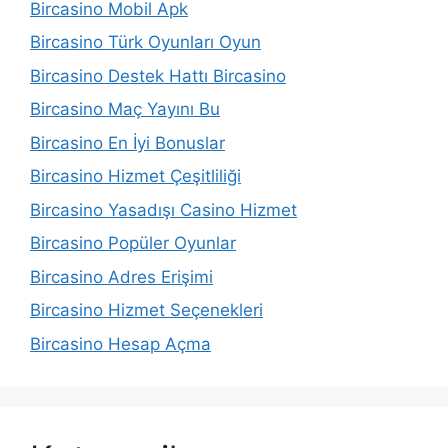
Bircasino Mobil Apk
Bircasino Türk Oyunları Oyun
Bircasino Destek Hattı Bircasino
Bircasino Maç Yayını Bu
Bircasino En İyi Bonuslar
Bircasino Hizmet Çeşitliliği
Bircasino Yasadışı Casino Hizmet
Bircasino Popüler Oyunlar
Bircasino Adres Erişimi
Bircasino Hizmet Seçenekleri
Bircasino Hesap Açma