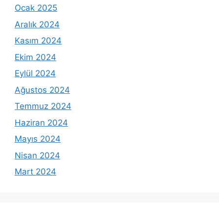
Ocak 2025
Aralık 2024
Kasım 2024
Ekim 2024
Eylül 2024
Ağustos 2024
Temmuz 2024
Haziran 2024
Mayıs 2024
Nisan 2024
Mart 2024