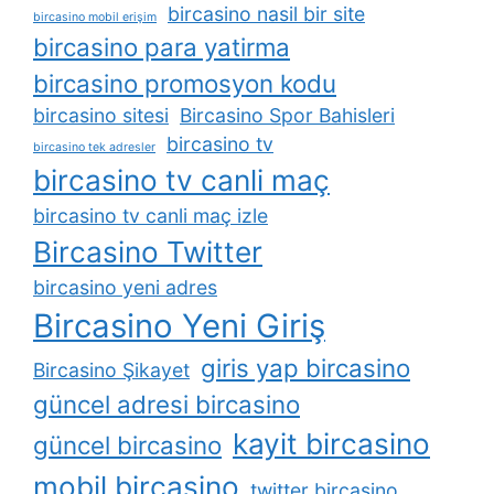
bircasino nasil bir site
bircasino mobil erişim
bircasino para yatirma
bircasino promosyon kodu
bircasino sitesi
Bircasino Spor Bahisleri
bircasino tv
bircasino tek adresler
bircasino tv canli maç
bircasino tv canli maç izle
Bircasino Twitter
bircasino yeni adres
Bircasino Yeni Giriş
giris yap bircasino
Bircasino Şikayet
güncel adresi bircasino
kayit bircasino
güncel bircasino
mobil bircasino
twitter bircasino