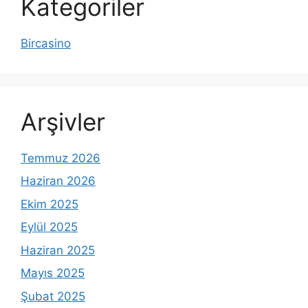
Kategoriler
Bircasino
Arşivler
Temmuz 2026
Haziran 2026
Ekim 2025
Eylül 2025
Haziran 2025
Mayıs 2025
Şubat 2025