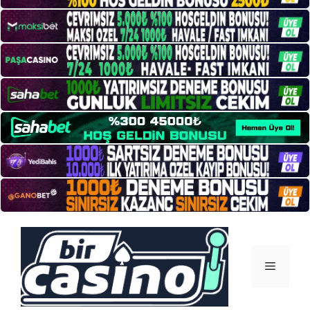
İçeriğe
atla
Menü