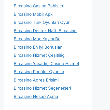
Bircasino Casino Bahisleri
Bircasino Mobil Apk
Bircasino Türk Oyunları Oyun
Bircasino Destek Hattı Bircasino
Bircasino Maç Yayını Bu
Bircasino En İyi Bonuslar
Bircasino Hizmet Çeşitliliği
Bircasino Yasadışı Casino Hizmet
Bircasino Popüler Oyunlar
Bircasino Adres Erişimi
Bircasino Hizmet Seçenekleri
Bircasino Hesap Açma