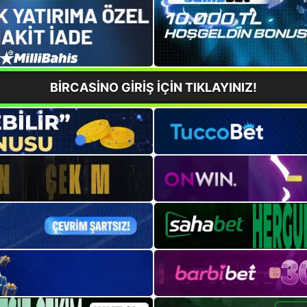
BİRCASİNO GİRİŞ İÇİN TIKLAYINIZ!