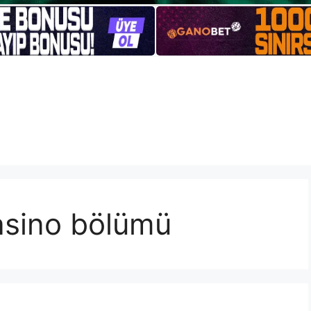
casino bölümü