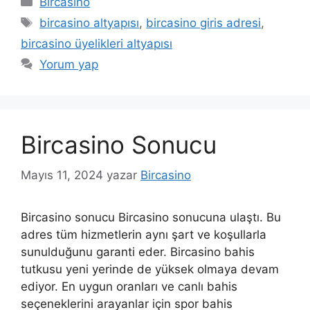
Bircasino
Etiketler
bircasino altyapısı
,
bircasino giris adresi
,
bircasino üyelikleri altyapısı
Yorum yap
Bircasino Sonucu
Mayıs 11, 2024
yazar
Bircasino
Bircasino sonucu Bircasino sonucuna ulaştı. Bu
adres tüm hizmetlerin aynı şart ve koşullarla
sunulduğunu garanti eder. Bircasino bahis
tutkusu yeni yerinde de yüksek olmaya devam
ediyor. En uygun oranları ve canlı bahis
seçeneklerini arayanlar için spor bahis