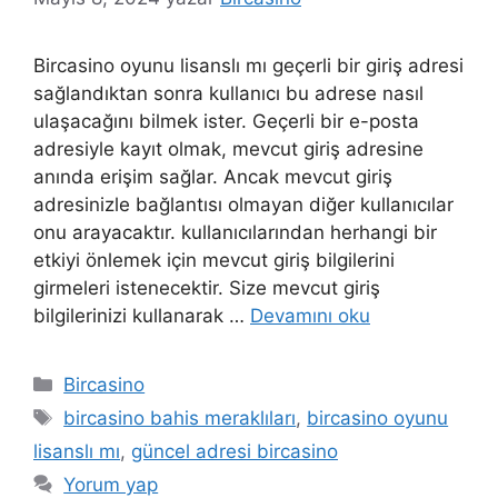
Bircasino oyunu lisanslı mı geçerli bir giriş adresi
sağlandıktan sonra kullanıcı bu adrese nasıl
ulaşacağını bilmek ister. Geçerli bir e-posta
adresiyle kayıt olmak, mevcut giriş adresine
anında erişim sağlar. Ancak mevcut giriş
adresinizle bağlantısı olmayan diğer kullanıcılar
onu arayacaktır. kullanıcılarından herhangi bir
etkiyi önlemek için mevcut giriş bilgilerini
girmeleri istenecektir. Size mevcut giriş
bilgilerinizi kullanarak …
Devamını oku
Kategoriler
Bircasino
Etiketler
bircasino bahis meraklıları
,
bircasino oyunu
lisanslı mı
,
güncel adresi bircasino
Yorum yap