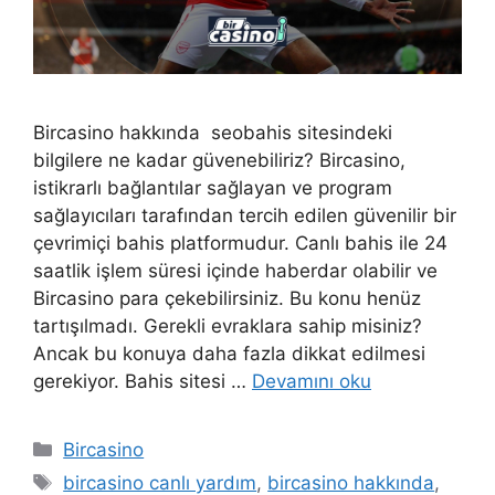
Bircasino hakkında seobahis sitesindeki
bilgilere ne kadar güvenebiliriz? Bircasino,
istikrarlı bağlantılar sağlayan ve program
sağlayıcıları tarafından tercih edilen güvenilir bir
çevrimiçi bahis platformudur. Canlı bahis ile 24
saatlik işlem süresi içinde haberdar olabilir ve
Bircasino para çekebilirsiniz. Bu konu henüz
tartışılmadı. Gerekli evraklara sahip misiniz?
Ancak bu konuya daha fazla dikkat edilmesi
gerekiyor. Bahis sitesi …
Devamını oku
Kategoriler
Bircasino
Etiketler
bircasino canlı yardım
,
bircasino hakkında
,