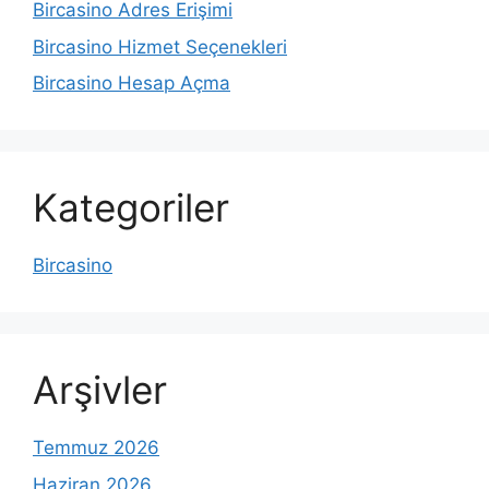
Bircasino Adres Erişimi
Bircasino Hizmet Seçenekleri
Bircasino Hesap Açma
Kategoriler
Bircasino
Arşivler
Temmuz 2026
Haziran 2026