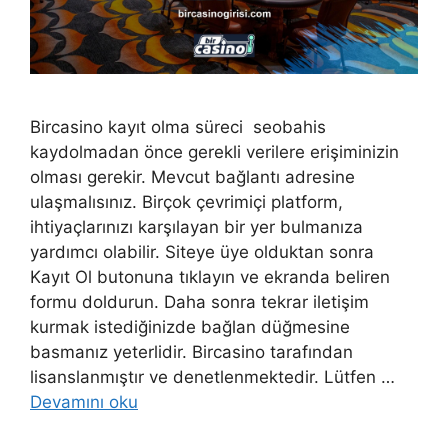
Bircasino kayıt olma süreci seobahis
kaydolmadan önce gerekli verilere erişiminizin
olması gerekir. Mevcut bağlantı adresine
ulaşmalısınız. Birçok çevrimiçi platform,
ihtiyaçlarınızı karşılayan bir yer bulmanıza
yardımcı olabilir. Siteye üye olduktan sonra
Kayıt Ol butonuna tıklayın ve ekranda beliren
formu doldurun. Daha sonra tekrar iletişim
kurmak istediğinizde bağlan düğmesine
basmanız yeterlidir. Bircasino tarafından
lisanslanmıştır ve denetlenmektedir. Lütfen …
Devamını oku