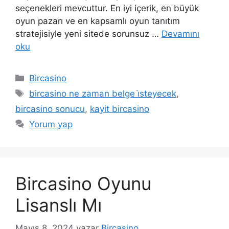
seçenekleri mevcuttur. En iyi içerik, en büyük
oyun pazarı ve en kapsamlı oyun tanıtım
stratejisiyle yeni sitede sorunsuz …
Devamını
oku
Kategoriler
Bircasino
Etiketler
bircasino ne zaman belge i̇steyecek
,
bircasino sonucu
,
kayit bircasino
Yorum yap
Bircasino Oyunu
Lisanslı Mı
Mayıs 8, 2024
yazar
Bircasino