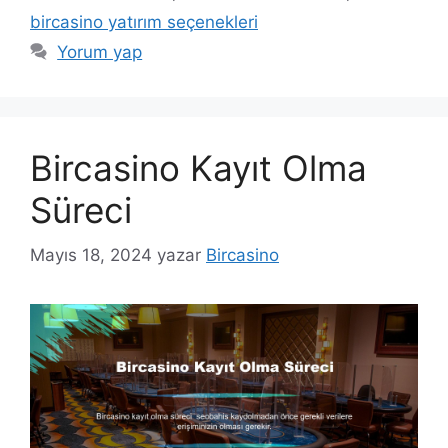
bircasino yatırım seçenekleri
Yorum yap
Bircasino Kayıt Olma
Süreci
Mayıs 18, 2024
yazar
Bircasino