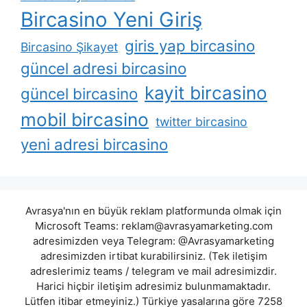
Bircasino Yeni Giriş
giris yap bircasino
Bircasino Şikayet
güncel adresi bircasino
kayit bircasino
güncel bircasino
mobil bircasino
twitter bircasino
yeni adresi bircasino
Avrasya'nın en büyük reklam platformunda olmak için
Microsoft Teams:
reklam@avrasyamarketing.com
adresimizden veya Telegram: @Avrasyamarketing
adresimizden irtibat kurabilirsiniz. (Tek iletişim
adreslerimiz teams / telegram ve mail adresimizdir.
Harici hiçbir iletişim adresimiz bulunmamaktadır.
Lütfen itibar etmeyiniz.) Türkiye yasalarına göre 7258