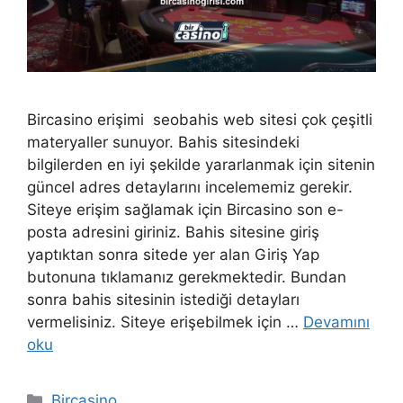
Bircasino erişimi seobahis web sitesi çok çeşitli
materyaller sunuyor. Bahis sitesindeki
bilgilerden en iyi şekilde yararlanmak için sitenin
güncel adres detaylarını incelememiz gerekir.
Siteye erişim sağlamak için Bircasino son e-
posta adresini giriniz. Bahis sitesine giriş
yaptıktan sonra sitede yer alan Giriş Yap
butonuna tıklamanız gerekmektedir. Bundan
sonra bahis sitesinin istediği detayları
vermelisiniz. Siteye erişebilmek için …
Devamını
oku
Kategoriler
Bircasino