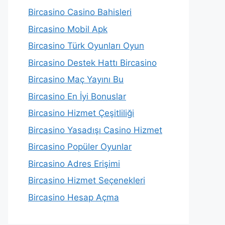
Bircasino Casino Bahisleri
Bircasino Mobil Apk
Bircasino Türk Oyunları Oyun
Bircasino Destek Hattı Bircasino
Bircasino Maç Yayını Bu
Bircasino En İyi Bonuslar
Bircasino Hizmet Çeşitliliği
Bircasino Yasadışı Casino Hizmet
Bircasino Popüler Oyunlar
Bircasino Adres Erişimi
Bircasino Hizmet Seçenekleri
Bircasino Hesap Açma