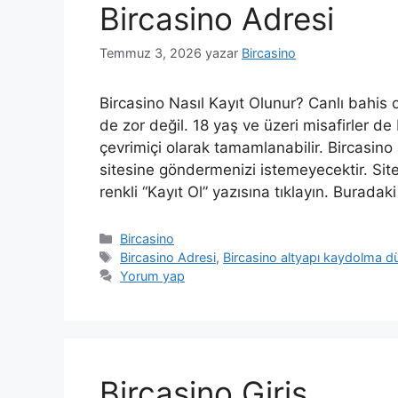
Bircasino Adresi
Temmuz 3, 2026
yazar
Bircasino
Bircasino Nasıl Kayıt Olunur? Canlı bahis o
de zor değil. 18 yaş ve üzeri misafirler de
çevrimiçi olarak tamamlanabilir. Bircasino 
sitesine göndermenizi istemeyecektir. Sit
renkli “Kayıt Ol” yazısına tıklayın. Buradak
Kategoriler
Bircasino
Etiketler
Bircasino Adresi
,
Bircasino altyapı kaydolma d
Yorum yap
Bircasino Giriş