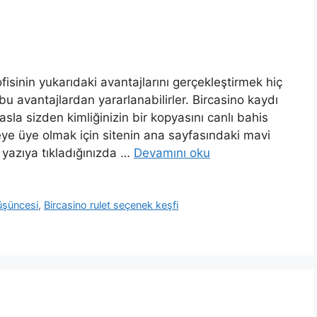
fisinin yukarıdaki avantajlarını gerçekleştirmek hiç
 bu avantajlardan yararlanabilirler. Bircasino kaydı
asla sizden kimliğinizin bir kopyasını canlı bahis
eye üye olmak için sitenin ana sayfasındaki mavi
i yazıya tıkladığınızda …
Devamını oku
üşüncesi
,
Bircasino rulet seçenek keşfi