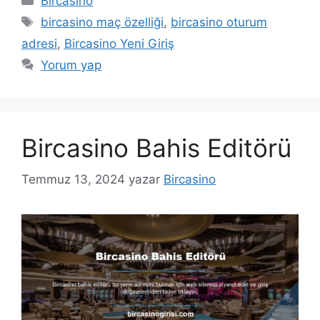
Bircasino
Etiketler
bircasino maç özelliği
,
bircasino oturum
adresi
,
Bircasino Yeni Giriş
Yorum yap
Bircasino Bahis Editörü
Temmuz 13, 2024
yazar
Bircasino