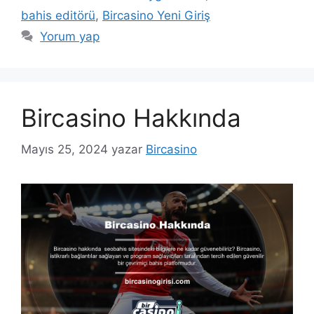
bahis editörü
,
Bircasino Yeni Giriş
Yorum yap
Bircasino Hakkında
Mayıs 25, 2024
yazar
Bircasino