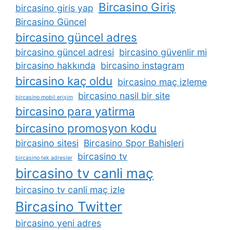
Bircasino Giriş
bircasino giris yap
Bircasino Güncel
bircasino güncel adres
bircasino güncel adresi
bircasino güvenlir mi
bircasino hakkında
bircasino instagram
bircasino kaç oldu
bircasino maç izleme
bircasino nasil bir site
bircasino mobil erişim
bircasino para yatirma
bircasino promosyon kodu
bircasino sitesi
Bircasino Spor Bahisleri
bircasino tv
bircasino tek adresler
bircasino tv canli maç
bircasino tv canli maç izle
Bircasino Twitter
bircasino yeni adres