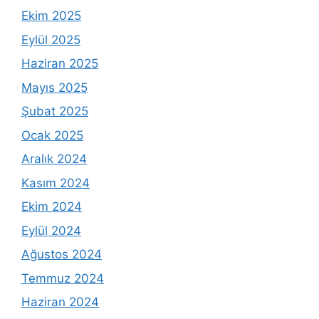
Ekim 2025
Eylül 2025
Haziran 2025
Mayıs 2025
Şubat 2025
Ocak 2025
Aralık 2024
Kasım 2024
Ekim 2024
Eylül 2024
Ağustos 2024
Temmuz 2024
Haziran 2024