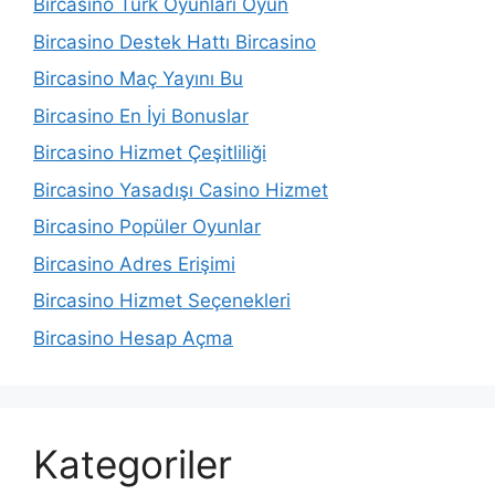
Bircasino Türk Oyunları Oyun
Bircasino Destek Hattı Bircasino
Bircasino Maç Yayını Bu
Bircasino En İyi Bonuslar
Bircasino Hizmet Çeşitliliği
Bircasino Yasadışı Casino Hizmet
Bircasino Popüler Oyunlar
Bircasino Adres Erişimi
Bircasino Hizmet Seçenekleri
Bircasino Hesap Açma
Kategoriler