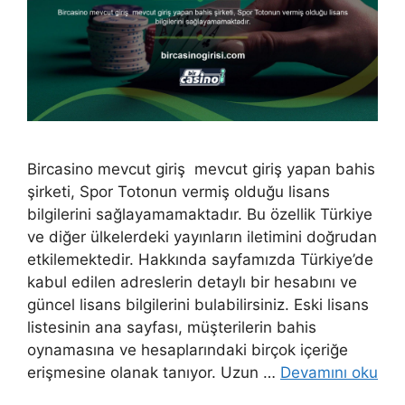
Bircasino mevcut giriş mevcut giriş yapan bahis
şirketi, Spor Totonun vermiş olduğu lisans
bilgilerini sağlayamamaktadır. Bu özellik Türkiye
ve diğer ülkelerdeki yayınların iletimini doğrudan
etkilemektedir. Hakkında sayfamızda Türkiye’de
kabul edilen adreslerin detaylı bir hesabını ve
güncel lisans bilgilerini bulabilirsiniz. Eski lisans
listesinin ana sayfası, müşterilerin bahis
oynamasına ve hesaplarındaki birçok içeriğe
erişmesine olanak tanıyor. Uzun …
Devamını oku