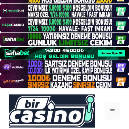
İçeriğe
atla
Menü