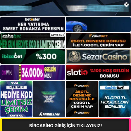
×
BİRCASİNO GİRİŞ İÇİN TIKLAYINIZ!