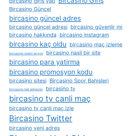
Bircasino Giriş
bircasino giris yap
Bircasino Güncel
bircasino güncel adres
bircasino güncel adresi
bircasino güvenlir mi
bircasino hakkında
bircasino instagram
bircasino kaç oldu
bircasino maç izleme
bircasino nasil bir site
bircasino mobil erişim
bircasino para yatirma
bircasino promosyon kodu
bircasino sitesi
Bircasino Spor Bahisleri
bircasino tv
bircasino tek adresler
bircasino tv canli maç
bircasino tv canli maç izle
Bircasino Twitter
bircasino yeni adres