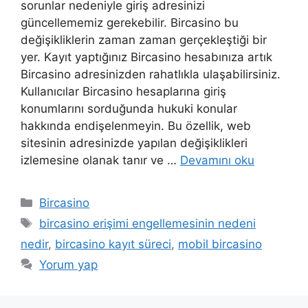
sorunlar nedeniyle giriş adresinizi
güncellememiz gerekebilir. Bircasino bu
değişikliklerin zaman zaman gerçekleştiği bir
yer. Kayıt yaptığınız Bircasino hesabınıza artık
Bircasino adresinizden rahatlıkla ulaşabilirsiniz.
Kullanıcılar Bircasino hesaplarına giriş
konumlarını sorduğunda hukuki konular
hakkında endişelenmeyin. Bu özellik, web
sitesinin adresinizde yapılan değişiklikleri
izlemesine olanak tanır ve …
Devamını oku
Kategoriler
Bircasino
Etiketler
bircasino erişimi engellemesinin nedeni
nedir
,
bircasino kayıt süreci
,
mobil bircasino
Yorum yap