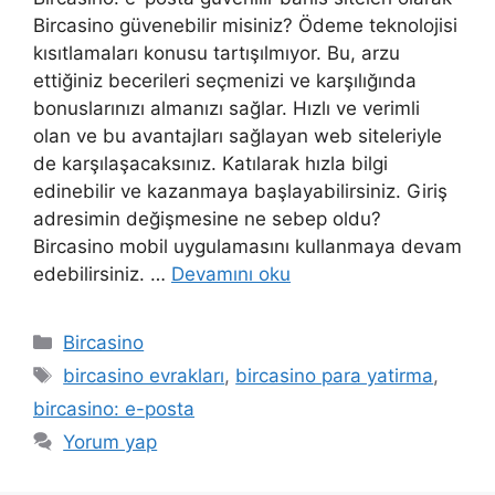
Bircasino güvenebilir misiniz? Ödeme teknolojisi
kısıtlamaları konusu tartışılmıyor. Bu, arzu
ettiğiniz becerileri seçmenizi ve karşılığında
bonuslarınızı almanızı sağlar. Hızlı ve verimli
olan ve bu avantajları sağlayan web siteleriyle
de karşılaşacaksınız. Katılarak hızla bilgi
edinebilir ve kazanmaya başlayabilirsiniz. Giriş
adresimin değişmesine ne sebep oldu?
Bircasino mobil uygulamasını kullanmaya devam
edebilirsiniz. …
Devamını oku
Kategoriler
Bircasino
Etiketler
bircasino evrakları
,
bircasino para yatirma
,
bircasino: e-posta
Yorum yap