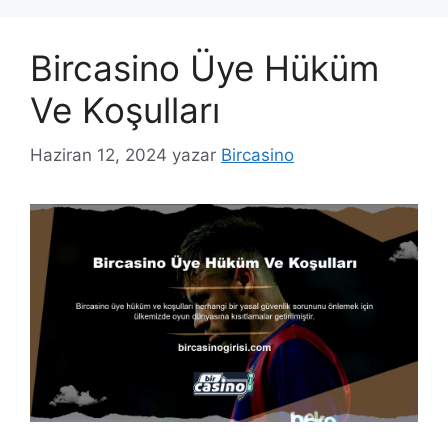
Bircasino Üye Hüküm
Ve Koşulları
Haziran 12, 2024
yazar
Bircasino