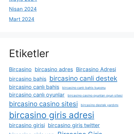
Nisan 2024
Mart 2024
Etiketler
Bircasino
bircasino adres
Bircasino Adresi
bircasino canli destek
bircasino bahis
bircasino canlı bahis
bircasino canlı bahis kuponu
bircasino canlı oyunlar
bircasino casino oyunları oyun sitesi
bircasino casino sitesi
bircasino destek yardımı
bircasino giris adresi
bircasino girisi
bircasino giris twitter