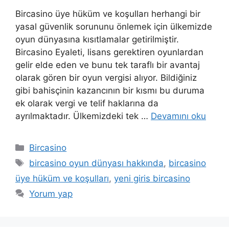
Bircasino üye hüküm ve koşulları herhangi bir
yasal güvenlik sorununu önlemek için ülkemizde
oyun dünyasına kısıtlamalar getirilmiştir.
Bircasino Eyaleti, lisans gerektiren oyunlardan
gelir elde eden ve bunu tek taraflı bir avantaj
olarak gören bir oyun vergisi alıyor. Bildiğiniz
gibi bahisçinin kazancının bir kısmı bu duruma
ek olarak vergi ve telif haklarına da
ayrılmaktadır. Ülkemizdeki tek …
Devamını oku
Kategoriler
Bircasino
Etiketler
bircasino oyun dünyası hakkında
,
bircasino
üye hüküm ve koşulları
,
yeni giris bircasino
Yorum yap