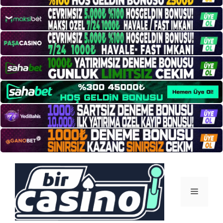
İçeriğe
atla
Menü