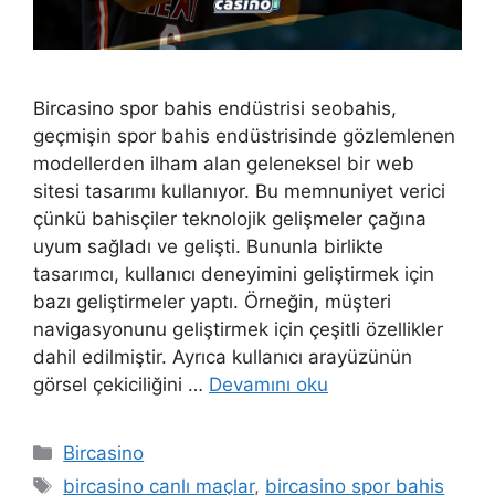
Bircasino spor bahis endüstrisi seobahis,
geçmişin spor bahis endüstrisinde gözlemlenen
modellerden ilham alan geleneksel bir web
sitesi tasarımı kullanıyor. Bu memnuniyet verici
çünkü bahisçiler teknolojik gelişmeler çağına
uyum sağladı ve gelişti. Bununla birlikte
tasarımcı, kullanıcı deneyimini geliştirmek için
bazı geliştirmeler yaptı. Örneğin, müşteri
navigasyonunu geliştirmek için çeşitli özellikler
dahil edilmiştir. Ayrıca kullanıcı arayüzünün
görsel çekiciliğini …
Devamını oku
Kategoriler
Bircasino
Etiketler
bircasino canlı maçlar
,
bircasino spor bahis