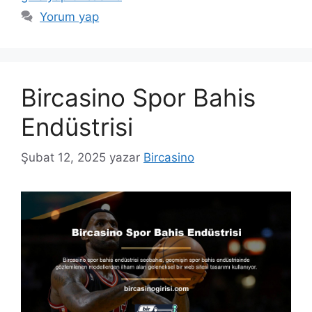
Yorum yap
Bircasino Spor Bahis
Endüstrisi
Şubat 12, 2025
yazar
Bircasino