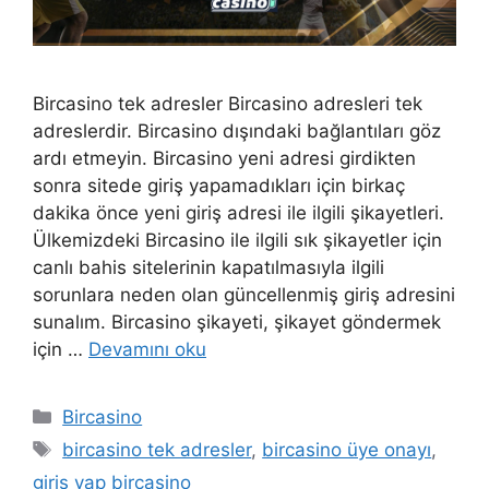
Bircasino tek adresler Bircasino adresleri tek
adreslerdir. Bircasino dışındaki bağlantıları göz
ardı etmeyin. Bircasino yeni adresi girdikten
sonra sitede giriş yapamadıkları için birkaç
dakika önce yeni giriş adresi ile ilgili şikayetleri.
Ülkemizdeki Bircasino ile ilgili sık şikayetler için
canlı bahis sitelerinin kapatılmasıyla ilgili
sorunlara neden olan güncellenmiş giriş adresini
sunalım. Bircasino şikayeti, şikayet göndermek
için …
Devamını oku
Kategoriler
Bircasino
Etiketler
bircasino tek adresler
,
bircasino üye onayı
,
giris yap bircasino