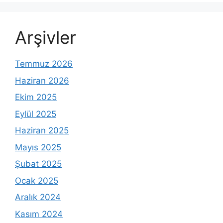
Arşivler
Temmuz 2026
Haziran 2026
Ekim 2025
Eylül 2025
Haziran 2025
Mayıs 2025
Şubat 2025
Ocak 2025
Aralık 2024
Kasım 2024