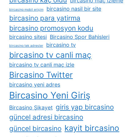
bircasino maç izleme
bircasino nasil bir site
bircasino mobil erişim
bircasino para yatirma
bircasino promosyon kodu
bircasino sitesi
Bircasino Spor Bahisleri
bircasino tv
bircasino tek adresler
bircasino tv canli maç
bircasino tv canli maç izle
Bircasino Twitter
bircasino yeni adres
Bircasino Yeni Giriş
giris yap bircasino
Bircasino Şikayet
güncel adresi bircasino
kayit bircasino
güncel bircasino