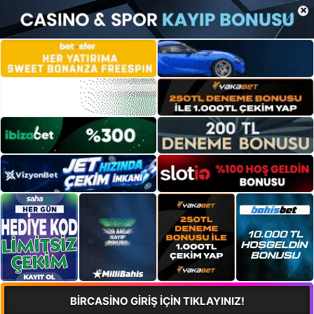
×
BİRCASİNO GİRİŞ İÇİN TIKLAYINIZ!