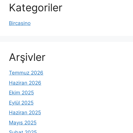
Kategoriler
Bircasino
Arşivler
Temmuz 2026
Haziran 2026
Ekim 2025
Eylül 2025
Haziran 2025
Mayıs 2025
Şubat 2025