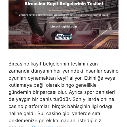
Bircasino kayıt belgelerinin teslimi uzun
zamandır dünyanın her yerindeki insanlar casino
oyunları oynamaktan keyif alıyor. Etkinliğe veya
kutlamaya bağlı olarak bingo genellikle
gündemin bir parçası olur. Ayrıca spor bahisleri
de yaygın bir bahis türüdür. Son yıllarda online
casino platformları birçok bahisçinin ilgi odağı
haline geldi. Bu, casino gibi yerlerde sıra
beklemenize gerek kalmadan, istediğiniz