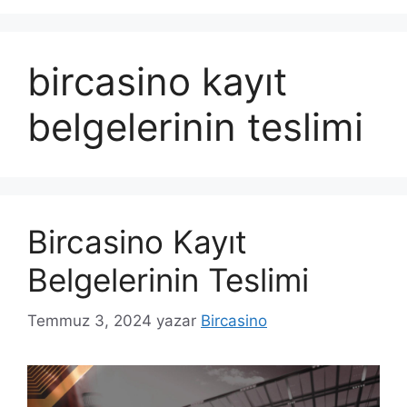
bircasino kayıt
belgelerinin teslimi
Bircasino Kayıt
Belgelerinin Teslimi
Temmuz 3, 2024
yazar
Bircasino