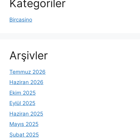
Kategoriler
Bircasino
Arşivler
Temmuz 2026
Haziran 2026
Ekim 2025
Eylül 2025
Haziran 2025
Mayıs 2025
Şubat 2025