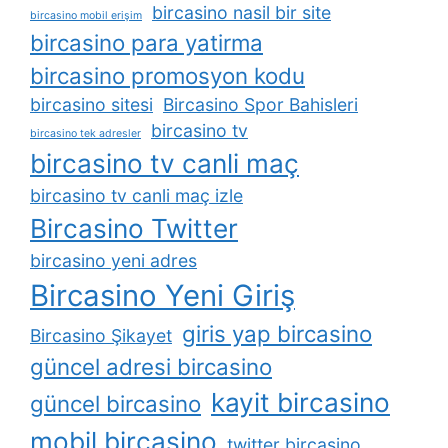
bircasino nasil bir site
bircasino mobil erişim
bircasino para yatirma
bircasino promosyon kodu
bircasino sitesi
Bircasino Spor Bahisleri
bircasino tv
bircasino tek adresler
bircasino tv canli maç
bircasino tv canli maç izle
Bircasino Twitter
bircasino yeni adres
Bircasino Yeni Giriş
giris yap bircasino
Bircasino Şikayet
güncel adresi bircasino
kayit bircasino
güncel bircasino
mobil bircasino
twitter bircasino