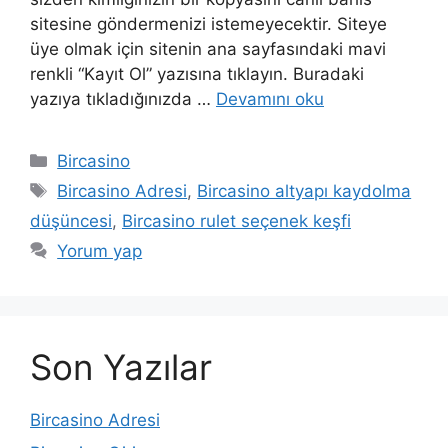
sitesine göndermenizi istemeyecektir. Siteye
üye olmak için sitenin ana sayfasındaki mavi
renkli “Kayıt Ol” yazısına tıklayın. Buradaki
yazıya tıkladığınızda …
Devamını oku
Kategoriler
Bircasino
Etiketler
Bircasino Adresi
,
Bircasino altyapı kaydolma
düşüncesi
,
Bircasino rulet seçenek keşfi
Yorum yap
Son Yazılar
Bircasino Adresi