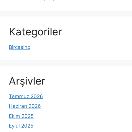
Kategoriler
Bircasino
Arşivler
Temmuz 2026
Haziran 2026
Ekim 2025
Eylül 2025