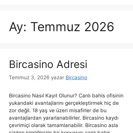
Ay:
Temmuz 2026
Bircasino Adresi
Temmuz 3, 2026
yazar
Bircasino
Bircasino Nasıl Kayıt Olunur? Canlı bahis ofisinin
yukarıdaki avantajlarını gerçekleştirmek hiç de
zor değil. 18 yaş ve üzeri misafirler de bu
avantajlardan yararlanabilirler. Bircasino kaydı
çevrimiçi olarak tamamlanabilir. Bircasino asla
sizden kimliğinizin bir kopyasını canlı bahis