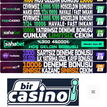
İçeriğe
atla
Menü