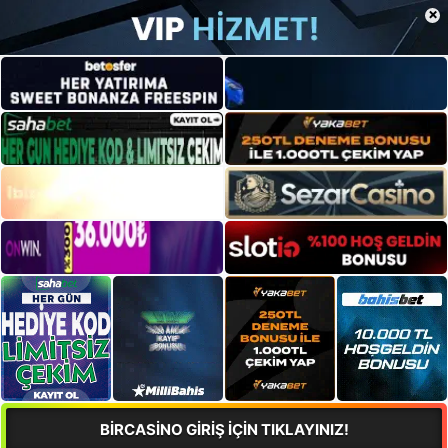
×
BİRCASİNO GİRİŞ İÇİN TIKLAYINIZ!