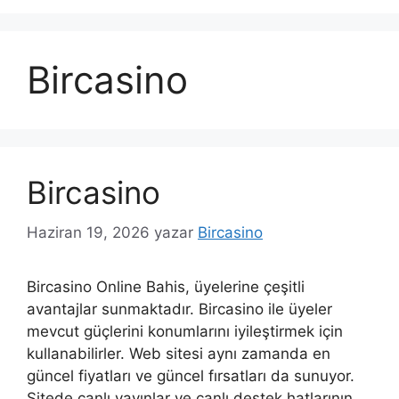
Bircasino
Bircasino
Haziran 19, 2026
yazar
Bircasino
Bircasino Online Bahis, üyelerine çeşitli
avantajlar sunmaktadır. Bircasino ile üyeler
mevcut güçlerini konumlarını iyileştirmek için
kullanabilirler. Web sitesi aynı zamanda en
güncel fiyatları ve güncel fırsatları da sunuyor.
Sitede canlı yayınlar ve canlı destek hatlarının