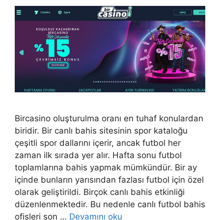
Bircasino oluşturulma oranı en tuhaf konulardan
biridir. Bir canlı bahis sitesinin spor kataloğu
çeşitli spor dallarını içerir, ancak futbol her
zaman ilk sırada yer alır. Hafta sonu futbol
toplamlarına bahis yapmak mümkündür. Bir ay
içinde bunların yarısından fazlası futbol için özel
olarak geliştirildi. Birçok canlı bahis etkinliği
düzenlenmektedir. Bu nedenle canlı futbol bahis
ofisleri son …
Devamını oku