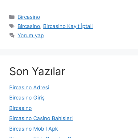
Kategoriler
Bircasino
Etiketler
Bircasino
,
Bircasino Kayıt İptali
Yorum yap
Son Yazılar
Bircasino Adresi
Bircasino Giriş
Bircasino
Bircasino Casino Bahisleri
Bircasino Mobil Apk