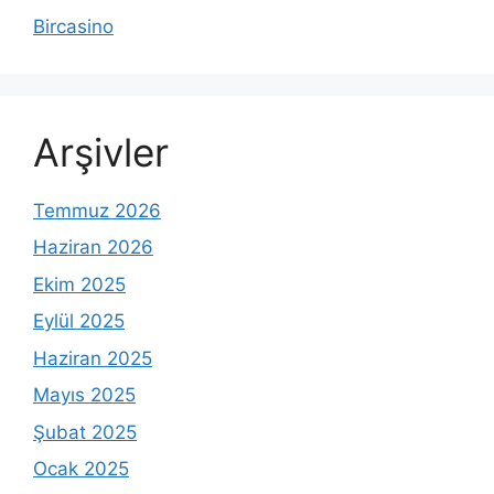
Bircasino
Arşivler
Temmuz 2026
Haziran 2026
Ekim 2025
Eylül 2025
Haziran 2025
Mayıs 2025
Şubat 2025
Ocak 2025