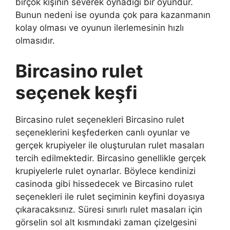
birçok kişinin severek oynadığı bir oyundur.
Bunun nedeni ise oyunda çok para kazanmanın
kolay olması ve oyunun ilerlemesinin hızlı
olmasıdır.
Bircasino rulet
seçenek keşfi
Bircasino rulet seçenekleri Bircasino rulet
seçeneklerini keşfederken canlı oyunlar ve
gerçek krupiyeler ile oluşturulan rulet masaları
tercih edilmektedir. Bircasino genellikle gerçek
krupiyelerle rulet oynarlar. Böylece kendinizi
casinoda gibi hissedecek ve Bircasino rulet
seçenekleri ile rulet seçiminin keyfini doyasıya
çıkaracaksınız. Süresi sınırlı rulet masaları için
görselin sol alt kısmındaki zaman çizelgesini