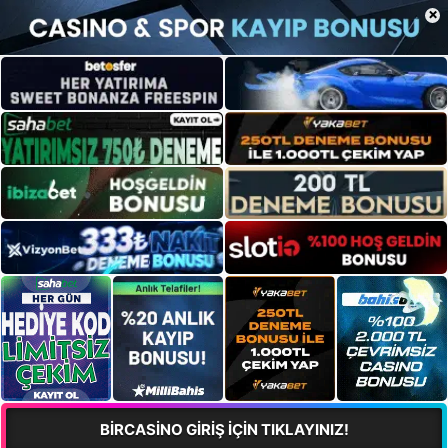
×
BİRCASİNO GİRİŞ İÇİN TIKLAYINIZ!