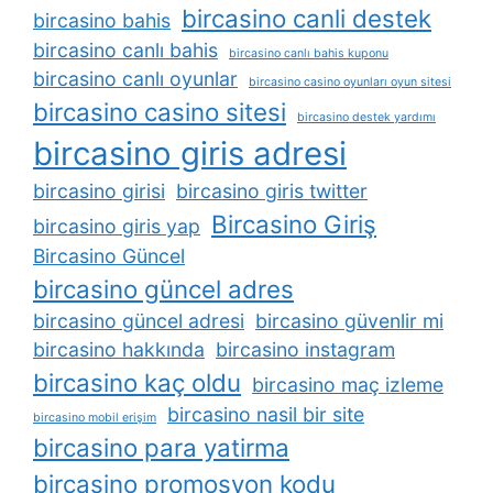
bircasino canli destek
bircasino bahis
bircasino canlı bahis
bircasino canlı bahis kuponu
bircasino canlı oyunlar
bircasino casino oyunları oyun sitesi
bircasino casino sitesi
bircasino destek yardımı
bircasino giris adresi
bircasino girisi
bircasino giris twitter
Bircasino Giriş
bircasino giris yap
Bircasino Güncel
bircasino güncel adres
bircasino güncel adresi
bircasino güvenlir mi
bircasino hakkında
bircasino instagram
bircasino kaç oldu
bircasino maç izleme
bircasino nasil bir site
bircasino mobil erişim
bircasino para yatirma
bircasino promosyon kodu