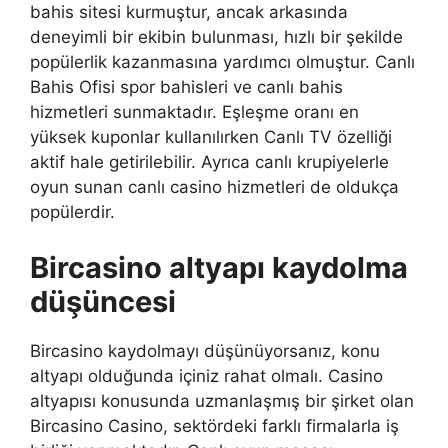
bahis sitesi kurmuştur, ancak arkasında
deneyimli bir ekibin bulunması, hızlı bir şekilde
popülerlik kazanmasına yardımcı olmuştur. Canlı
Bahis Ofisi spor bahisleri ve canlı bahis
hizmetleri sunmaktadır. Eşleşme oranı en
yüksek kuponlar kullanılırken Canlı TV özelliği
aktif hale getirilebilir. Ayrıca canlı krupiyelerle
oyun sunan canlı casino hizmetleri de oldukça
popülerdir.
Bircasino altyapı kaydolma
düşüncesi
Bircasino kaydolmayı düşünüyorsanız, konu
altyapı olduğunda içiniz rahat olmalı. Casino
altyapısı konusunda uzmanlaşmış bir şirket olan
Bircasino Casino, sektördeki farklı firmalarla iş