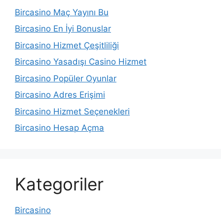
Bircasino Maç Yayını Bu
Bircasino En İyi Bonuslar
Bircasino Hizmet Çeşitliliği
Bircasino Yasadışı Casino Hizmet
Bircasino Popüler Oyunlar
Bircasino Adres Erişimi
Bircasino Hizmet Seçenekleri
Bircasino Hesap Açma
Kategoriler
Bircasino