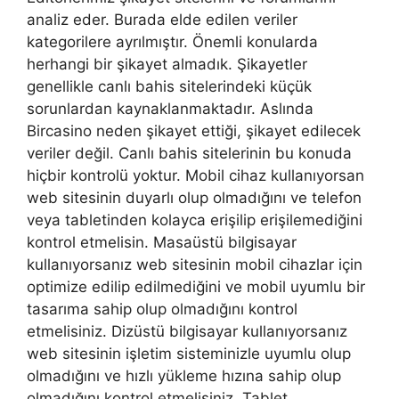
analiz eder. Burada elde edilen veriler
kategorilere ayrılmıştır. Önemli konularda
herhangi bir şikayet almadık. Şikayetler
genellikle canlı bahis sitelerindeki küçük
sorunlardan kaynaklanmaktadır. Aslında
Bircasino neden şikayet ettiği, şikayet edilecek
veriler değil. Canlı bahis sitelerinin bu konuda
hiçbir kontrolü yoktur. Mobil cihaz kullanıyorsan
web sitesinin duyarlı olup olmadığını ve telefon
veya tabletinden kolayca erişilip erişilemediğini
kontrol etmelisin. Masaüstü bilgisayar
kullanıyorsanız web sitesinin mobil cihazlar için
optimize edilip edilmediğini ve mobil uyumlu bir
tasarıma sahip olup olmadığını kontrol
etmelisiniz. Dizüstü bilgisayar kullanıyorsanız
web sitesinin işletim sisteminizle uyumlu olup
olmadığını ve hızlı yükleme hızına sahip olup
olmadığını kontrol etmelisiniz. Tablet