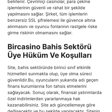
belirlenir. Çevrimiçi casinolar, para çekme
işlemlerinin güvenli ve rahat bir şekilde
yapılmasını sağlar. Şirket, tüm işlemlerin
benzersiz SSL şifrelemesi ile güvence altına
alınmasını ve oyuncu fonlarının rastgele riske
girme riskinin olmamasını sağlar.
Bircasino Bahis Sektörü
Üye Hüküm Ve Koşulları
Site, bahis sektöründe birinci sınıf etkinlik
hizmetleri sunmakta olup, üye olma süreci
güvenlidir.Bu, oyuncuların yukarıda adı geçen
finans kurumlarına fon tahsis etmelerini
sağlayacak. Sonuç olarak, finansal yatırımlarda
özel indirimlerden yararlanmaya hak
kazanabilirsiniz. Site adı güncellemeye göre
değişecektir ve bu şekilde yapılacaktır. Sitenin