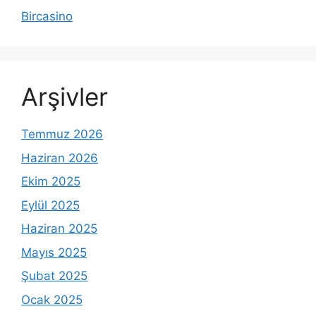
Bircasino
Arşivler
Temmuz 2026
Haziran 2026
Ekim 2025
Eylül 2025
Haziran 2025
Mayıs 2025
Şubat 2025
Ocak 2025