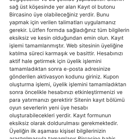
sağ üst köşesinde yer alan Kayıt ol butonu
Bircasino üye olabileceğiniz yerdir. Bunu
yapmak için verilen talimatları uygulamanız
gerekir. Lütfen formda sağladığınız tüm bilgilerin
eksiksiz ve kesin olduğundan emin olun. Kayıt
işlemi tamamlanmıştır. Web sitesinin üyeliğine
katılma süreci karmaşık ve basittir. Hesabınızı
aktif hale getirmek için üyelik işlemini
tamamladıktan sonra e-posta adresinize
gönderilen aktivasyon kodunu giriniz. Kupon
oluşturma işlemi, üyelik işlemini tamamladıktan
sonra öncelikle hesabınızı etkinleştirmenizi ve
para yatırmanızı gerektirir Sitenin kayıt bölümü
oyun severlerin yeni üye hesabı
oluşturabilecekleri yerdir. Kayıt formunun
eksiksiz olarak doldurulması gerekmektedir.
Üyeliğin ilk aşaması kişisel bilgilerinizin
araştırılmasıyla tamamlanır
Bircasino bahis