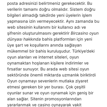
posta adresinizi belirtmeniz gerekecektir. Bu
verilerin tamamı doğru olmalıdır. Sistem doğru
bilgileri almadığı takdirde yeni üyelerin işlem
yapmasına izin vermeyecektir. Aynı zamanda bu
web sitesinin kullanımı bir kullanıcı adı ve
şifrenin oluşturulmasını gerektirir
Bircasino oyun
dünyası hakkında
bahis platformları için yeni
üye şart ve koşullarını anında sağlayan
mükemmel bir bahis kuruluşudur. Türkiye’deki
oyun alanları ve internet siteleri, oyun
oynamaktan hoşlanan kişilere indirimler ve
fırsatlar sunuyor. Bu arada web sitesi oyun
sektöründe önemli miktarda uzmanlık biriktirdi
Oyun oynamayı sevenlerin mutlaka ziyaret
etmesi gereken bir yer burası. Çok çeşitli
oyunlar sunar ve oyun oynamak için geniş bir
alan sağlar. Sitenin promosyonlarından
yararlanmak ve casino oynayarak vakit