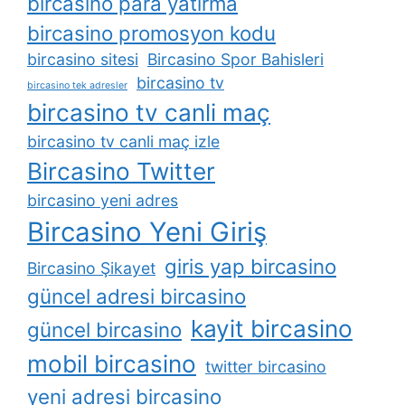
bircasino para yatirma
bircasino promosyon kodu
bircasino sitesi
Bircasino Spor Bahisleri
bircasino tv
bircasino tek adresler
bircasino tv canli maç
bircasino tv canli maç izle
Bircasino Twitter
bircasino yeni adres
Bircasino Yeni Giriş
giris yap bircasino
Bircasino Şikayet
güncel adresi bircasino
kayit bircasino
güncel bircasino
mobil bircasino
twitter bircasino
yeni adresi bircasino