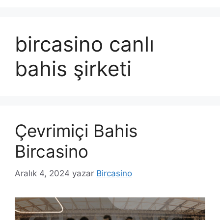
bircasino canlı
bahis şirketi
Çevrimiçi Bahis
Bircasino
Aralık 4, 2024
yazar
Bircasino