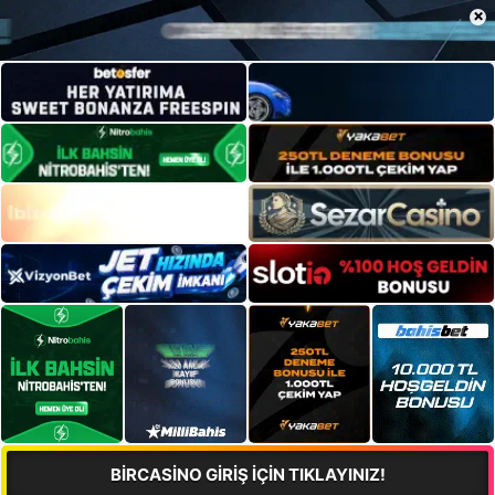
×
BİRCASİNO GİRİŞ İÇİN TIKLAYINIZ!