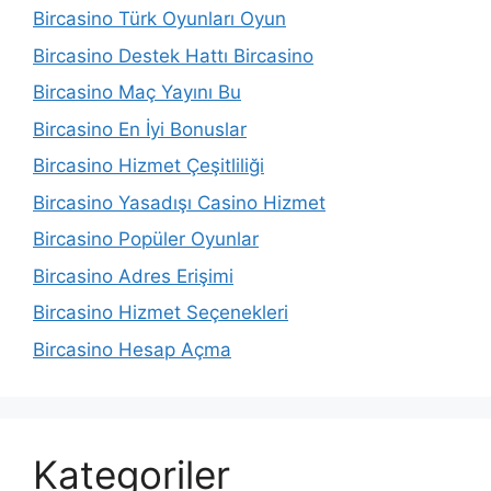
Bircasino Türk Oyunları Oyun
Bircasino Destek Hattı Bircasino
Bircasino Maç Yayını Bu
Bircasino En İyi Bonuslar
Bircasino Hizmet Çeşitliliği
Bircasino Yasadışı Casino Hizmet
Bircasino Popüler Oyunlar
Bircasino Adres Erişimi
Bircasino Hizmet Seçenekleri
Bircasino Hesap Açma
Kategoriler