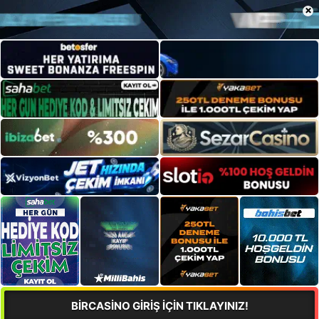
×
BİRCASİNO GİRİŞ İÇİN TIKLAYINIZ!