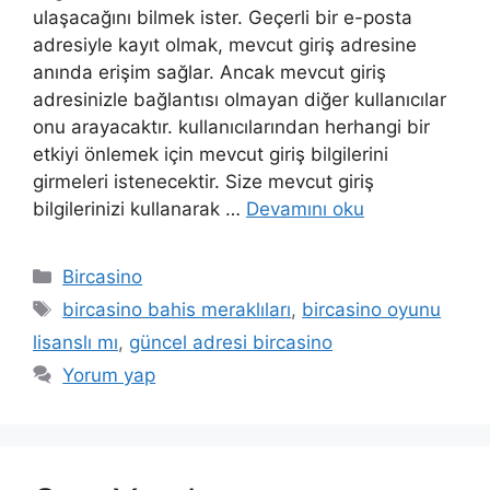
ulaşacağını bilmek ister. Geçerli bir e-posta
adresiyle kayıt olmak, mevcut giriş adresine
anında erişim sağlar. Ancak mevcut giriş
adresinizle bağlantısı olmayan diğer kullanıcılar
onu arayacaktır. kullanıcılarından herhangi bir
etkiyi önlemek için mevcut giriş bilgilerini
girmeleri istenecektir. Size mevcut giriş
bilgilerinizi kullanarak …
Devamını oku
Kategoriler
Bircasino
Etiketler
bircasino bahis meraklıları
,
bircasino oyunu
lisanslı mı
,
güncel adresi bircasino
Yorum yap