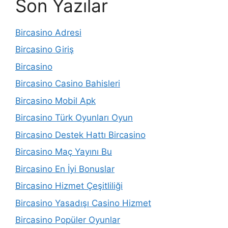
Son Yazılar
Bircasino Adresi
Bircasino Giriş
Bircasino
Bircasino Casino Bahisleri
Bircasino Mobil Apk
Bircasino Türk Oyunları Oyun
Bircasino Destek Hattı Bircasino
Bircasino Maç Yayını Bu
Bircasino En İyi Bonuslar
Bircasino Hizmet Çeşitliliği
Bircasino Yasadışı Casino Hizmet
Bircasino Popüler Oyunlar