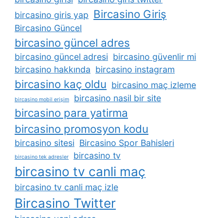
Bircasino Giriş
bircasino giris yap
Bircasino Güncel
bircasino güncel adres
bircasino güncel adresi
bircasino güvenlir mi
bircasino hakkında
bircasino instagram
bircasino kaç oldu
bircasino maç izleme
bircasino nasil bir site
bircasino mobil erişim
bircasino para yatirma
bircasino promosyon kodu
bircasino sitesi
Bircasino Spor Bahisleri
bircasino tv
bircasino tek adresler
bircasino tv canli maç
bircasino tv canli maç izle
Bircasino Twitter