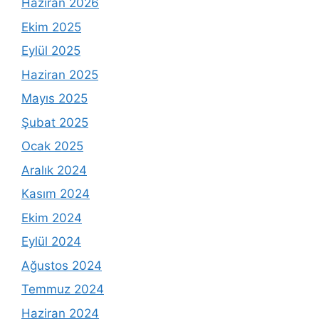
Haziran 2026
Ekim 2025
Eylül 2025
Haziran 2025
Mayıs 2025
Şubat 2025
Ocak 2025
Aralık 2024
Kasım 2024
Ekim 2024
Eylül 2024
Ağustos 2024
Temmuz 2024
Haziran 2024