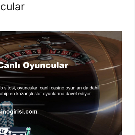
cular