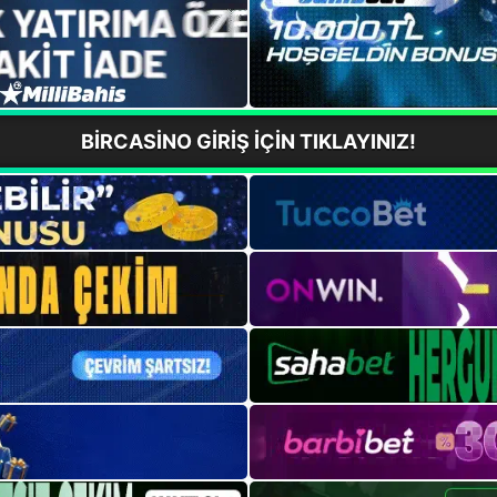
BİRCASİNO GİRİŞ İÇİN TIKLAYINIZ!