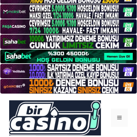
İçeriğe
atla
Menü