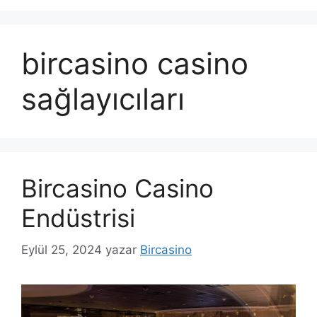
bircasino casino
sağlayıcıları
Bircasino Casino
Endüstrisi
Eylül 25, 2024
yazar
Bircasino