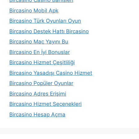
Bircasino Casino Bahisleri
Bircasino Mobil Apk
Bircasino Türk Oyunları Oyun
Bircasino Destek Hattı Bircasino
Bircasino Maç Yayını Bu
Bircasino En İyi Bonuslar
Bircasino Hizmet Çeşitliliği
Bircasino Yasadışı Casino Hizmet
Bircasino Popüler Oyunlar
Bircasino Adres Erişimi
Bircasino Hizmet Seçenekleri
Bircasino Hesap Açma