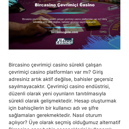
Bircasino çevrimiçi casino sürekli çalışan
çevrimiçi casino platformları var mı? Giriş
adresiniz artık aktif değilse, bahisler geçersiz
sayılmayacaktır. Çevrimiçi casino endüstrisi,
düzenli olarak yeni oyunların tanıtılmasıyla
sürekli olarak gelişmektedir. Hesap oluşturmak
için bahisçilerin bir kullanıcı adı ve şifre
sağlamaları gerekmektedir. Nasıl oturum
açılıyor? Üye olarak seçmiş olduğumuz alternatif