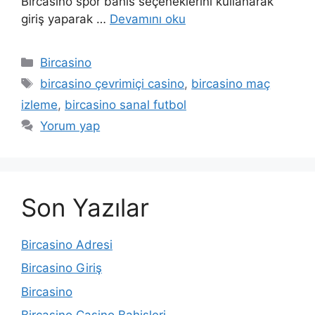
Bircasino spor bahis seçeneklerini kullanarak
giriş yaparak …
Devamını oku
Kategoriler
Bircasino
Etiketler
bircasino çevrimiçi casino
,
bircasino maç
izleme
,
bircasino sanal futbol
Yorum yap
Son Yazılar
Bircasino Adresi
Bircasino Giriş
Bircasino