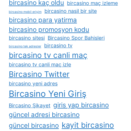
bircasino kaç oldu
bircasino maç izleme
bircasino nasil bir site
bircasino mobil erişim
bircasino para yatirma
bircasino promosyon kodu
bircasino sitesi
Bircasino Spor Bahisleri
bircasino tv
bircasino tek adresler
bircasino tv canli maç
bircasino tv canli maç izle
Bircasino Twitter
bircasino yeni adres
Bircasino Yeni Giriş
giris yap bircasino
Bircasino Şikayet
güncel adresi bircasino
kayit bircasino
güncel bircasino