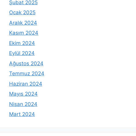
Şubat 2025
Ocak 2025
Aralık 2024
Kasım 2024
Ekim 2024
Eylül 2024
Ağustos 2024
Temmuz 2024
Haziran 2024
Mayıs 2024
Nisan 2024
Mart 2024