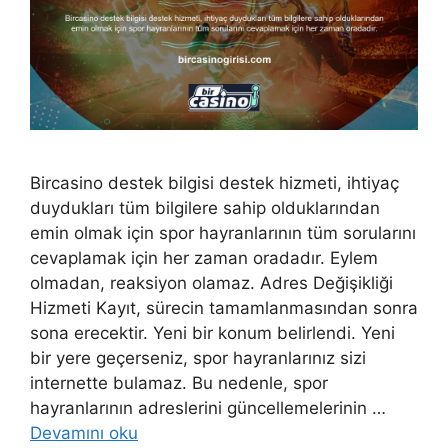
Bircasino destek bilgisi destek hizmeti, ihtiyaç
duydukları tüm bilgilere sahip olduklarından
emin olmak için spor hayranlarının tüm sorularını
cevaplamak için her zaman oradadır. Eylem
olmadan, reaksiyon olamaz. Adres Değişikliği
Hizmeti Kayıt, sürecin tamamlanmasından sonra
sona erecektir. Yeni bir konum belirlendi. Yeni
bir yere geçerseniz, spor hayranlarınız sizi
internette bulamaz. Bu nedenle, spor
hayranlarının adreslerini güncellemelerinin …
Devamını oku