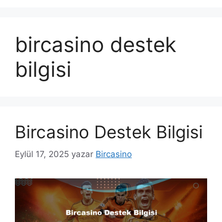
bircasino destek
bilgisi
Bircasino Destek Bilgisi
Eylül 17, 2025
yazar
Bircasino