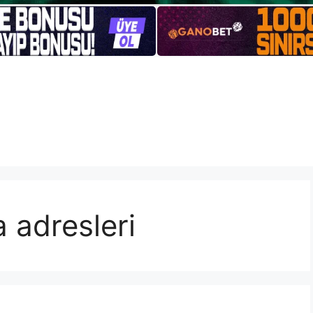
 adresleri