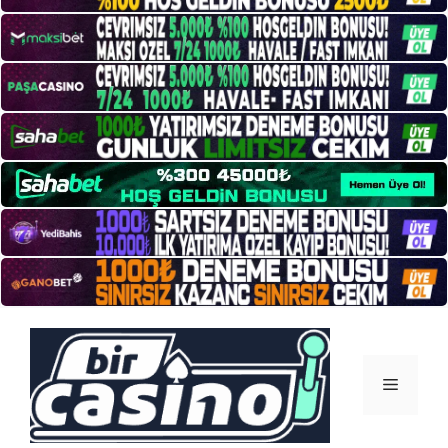
İçeriğe
atla
Menü