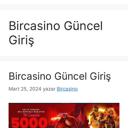
Bircasino Güncel
Giriş
Bircasino Güncel Giriş
Mart 25, 2024
yazar
Bircasino