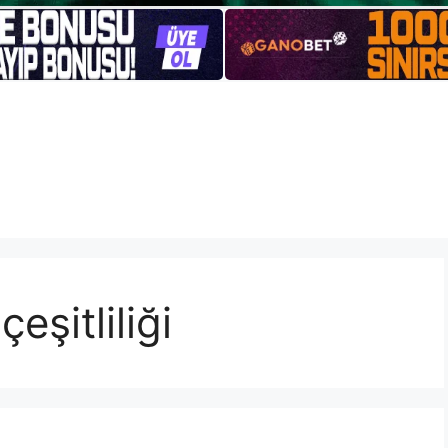
eşitliliği