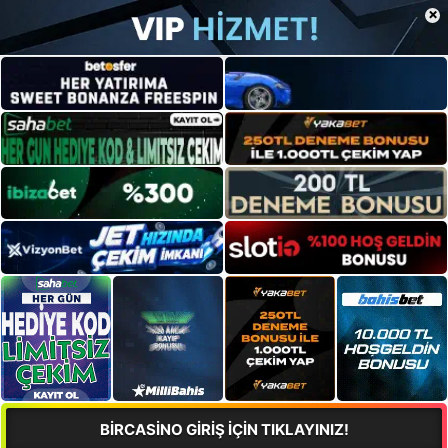
×
BİRCASİNO GİRİŞ İÇİN TIKLAYINIZ!