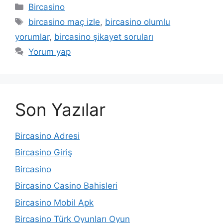
Kategoriler
Bircasino
Etiketler
bircasino maç izle
,
bircasino olumlu
yorumlar
,
bircasino şikayet soruları
Yorum yap
Son Yazılar
Bircasino Adresi
Bircasino Giriş
Bircasino
Bircasino Casino Bahisleri
Bircasino Mobil Apk
Bircasino Türk Oyunları Oyun