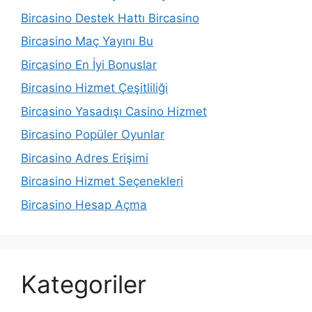
Bircasino Destek Hattı Bircasino
Bircasino Maç Yayını Bu
Bircasino En İyi Bonuslar
Bircasino Hizmet Çeşitliliği
Bircasino Yasadışı Casino Hizmet
Bircasino Popüler Oyunlar
Bircasino Adres Erişimi
Bircasino Hizmet Seçenekleri
Bircasino Hesap Açma
Kategoriler