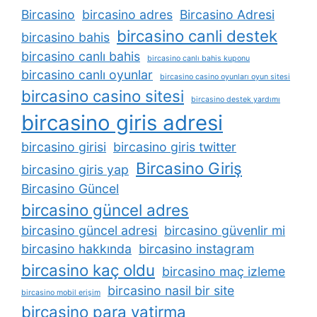
Bircasino
bircasino adres
Bircasino Adresi
bircasino canli destek
bircasino bahis
bircasino canlı bahis
bircasino canlı bahis kuponu
bircasino canlı oyunlar
bircasino casino oyunları oyun sitesi
bircasino casino sitesi
bircasino destek yardımı
bircasino giris adresi
bircasino girisi
bircasino giris twitter
Bircasino Giriş
bircasino giris yap
Bircasino Güncel
bircasino güncel adres
bircasino güncel adresi
bircasino güvenlir mi
bircasino hakkında
bircasino instagram
bircasino kaç oldu
bircasino maç izleme
bircasino nasil bir site
bircasino mobil erişim
bircasino para yatirma