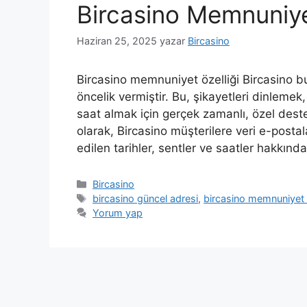
Bircasino Memnuniye
Haziran 25, 2025
yazar
Bircasino
Bircasino memnuniyet özelliği Bircasino 
öncelik vermiştir. Bu, şikayetleri dinleme
saat almak için gerçek zamanlı, özel dest
olarak, Bircasino müşterilere veri e-postal
edilen tarihler, sentler ve saatler hakkında
Kategoriler
Bircasino
Etiketler
bircasino güncel adresi
,
bircasino memnuniyet ö
Yorum yap