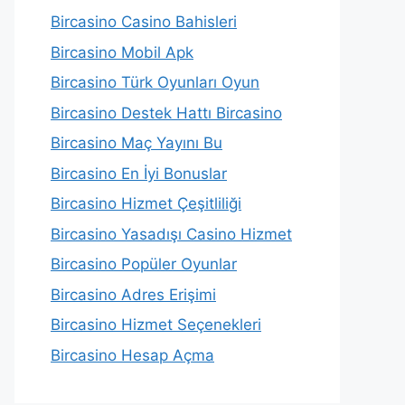
Bircasino Casino Bahisleri
Bircasino Mobil Apk
Bircasino Türk Oyunları Oyun
Bircasino Destek Hattı Bircasino
Bircasino Maç Yayını Bu
Bircasino En İyi Bonuslar
Bircasino Hizmet Çeşitliliği
Bircasino Yasadışı Casino Hizmet
Bircasino Popüler Oyunlar
Bircasino Adres Erişimi
Bircasino Hizmet Seçenekleri
Bircasino Hesap Açma