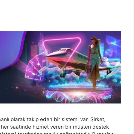
anlı olarak takip eden bir sistemi var. Şirket,
n her saatinde hizmet veren bir müşteri destek