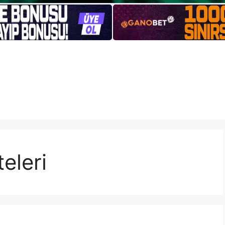
eleri