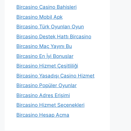
Bircasino Casino Bahisleri
Bircasino Mobil Apk
Bircasino Türk Oyunları Oyun
Bircasino Destek Hattı Bircasino
Bircasino Maç Yayını Bu
Bircasino En İyi Bonuslar
Bircasino Hizmet Çeşitliliği
Bircasino Yasadışı Casino Hizmet
Bircasino Popüler Oyunlar
Bircasino Adres Erişimi
Bircasino Hizmet Seçenekleri
Bircasino Hesap Açma