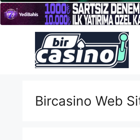
İçeriğe
atla
Bircasino Web Sit