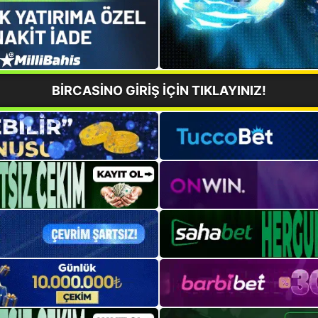
BİRCASİNO GİRİŞ İÇİN TIKLAYINIZ!