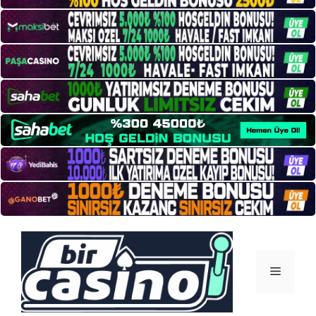
İçeriğe
atla
Menü