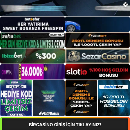
×
BİRCASİNO GİRİŞ İÇİN TIKLAYINIZ!