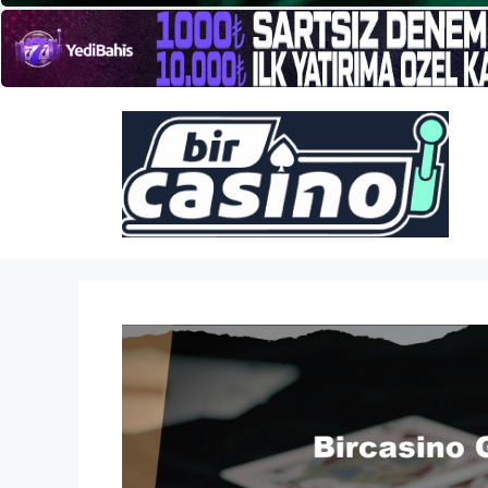
İçeriğe
atla