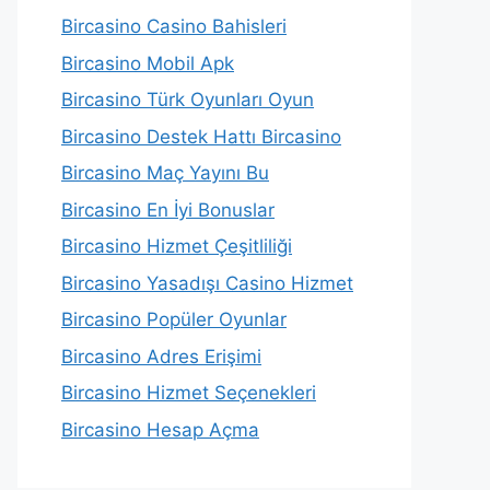
Bircasino Casino Bahisleri
Bircasino Mobil Apk
Bircasino Türk Oyunları Oyun
Bircasino Destek Hattı Bircasino
Bircasino Maç Yayını Bu
Bircasino En İyi Bonuslar
Bircasino Hizmet Çeşitliliği
Bircasino Yasadışı Casino Hizmet
Bircasino Popüler Oyunlar
Bircasino Adres Erişimi
Bircasino Hizmet Seçenekleri
Bircasino Hesap Açma