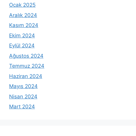
Ocak 2025
Aralık 2024
Kasım 2024
Ekim 2024
Eylül 2024
Ağustos 2024
Temmuz 2024
Haziran 2024
Mayıs 2024
Nisan 2024
Mart 2024