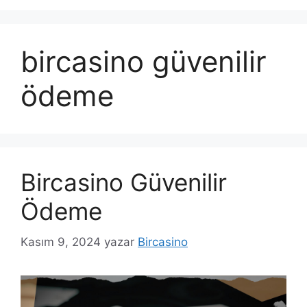
bircasino güvenilir
ödeme
Bircasino Güvenilir
Ödeme
Kasım 9, 2024
yazar
Bircasino