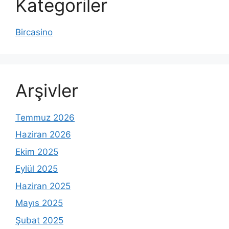
Kategoriler
Bircasino
Arşivler
Temmuz 2026
Haziran 2026
Ekim 2025
Eylül 2025
Haziran 2025
Mayıs 2025
Şubat 2025