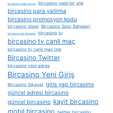
bircasino nasil bir site
bircasino mobil erişim
bircasino para yatirma
bircasino promosyon kodu
bircasino sitesi
Bircasino Spor Bahisleri
bircasino tv
bircasino tek adresler
bircasino tv canli maç
bircasino tv canli maç izle
Bircasino Twitter
bircasino yeni adres
Bircasino Yeni Giriş
giris yap bircasino
Bircasino Şikayet
güncel adresi bircasino
kayit bircasino
güncel bircasino
mobil bircasino
twitter bircasino