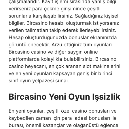
çalışmalarıdır. Kayıt işlemi sırasında yanlış bilgi
verirseniz para çekme girişiminde çeşitli
sorunlarla karşılaşabilirsiniz. Sağladığınız kişisel
bilgiler. Bircasino hesabı oluşturmak istiyorsanız
verilen talimatları takip ederek ilerleyebilirsiniz.
Hesap oluşturduğunuzda bonuslar ekranınızda
görüntülenecektir. Arzu ettiğiniz tüm oyunları
Bircasino casino ve diğer saygın online
platformlarda kolaylıkla bulabilirsiniz. Bircasino
casino heyecanı, en çok aranan slot makinelerini
ve en yeni oyunları kapsayan geniş bir birinci
sınıf oyun yelpazesi sunar.
Bircasino Yeni Oyun Işsizlik
En yeni oyunlar, çeşitli özel casino bonusları ve
kaybedilen zaman için para iadesi bonusları ile
burası, önemli kazançlar ve olağanüstü eğlence