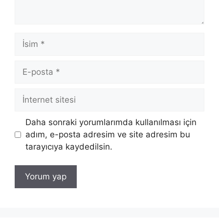
İsim
E-
posta
İnternet
sitesi
Daha sonraki yorumlarımda kullanılması için
adım, e-posta adresim ve site adresim bu
tarayıcıya kaydedilsin.