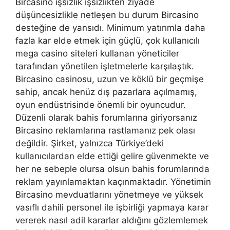
Bircasino işsizlik i̇şsizlikten ziyade
düşüncesizlikle netleşen bu durum Bircasino
desteğine de yansıdı. Minimum yatırımla daha
fazla kar elde etmek için güçlü, çok kullanıcılı
mega casino siteleri kullanan yöneticiler
tarafından yönetilen işletmelerle karşılaştık.
Bircasino casinosu, uzun ve köklü bir geçmişe
sahip, ancak henüz dış pazarlara açılmamış,
oyun endüstrisinde önemli bir oyuncudur.
Düzenli olarak bahis forumlarına giriyorsanız
Bircasino reklamlarına rastlamanız pek olası
değildir. Şirket, yalnızca Türkiye’deki
kullanıcılardan elde ettiği gelire güvenmekte ve
her ne sebeple olursa olsun bahis forumlarında
reklam yayınlamaktan kaçınmaktadır. Yönetimin
Bircasino mevduatlarını yönetmeye ve yüksek
vasıflı dahili personel ile işbirliği yapmaya karar
vererek nasıl adil kararlar aldığını gözlemlemek