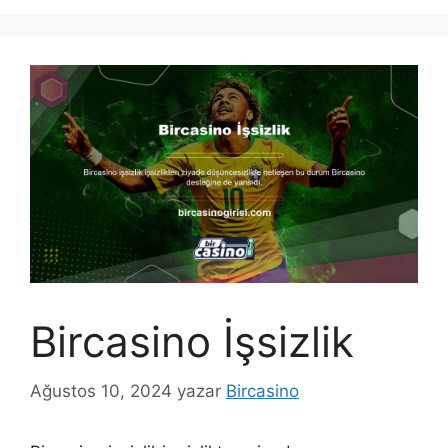
Bircasino İşsizlik
Ağustos 10, 2024
yazar
Bircasino