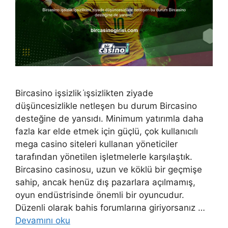
Bircasino işsizlik i̇şsizlikten ziyade
düşüncesizlikle netleşen bu durum Bircasino
desteğine de yansıdı. Minimum yatırımla daha
fazla kar elde etmek için güçlü, çok kullanıcılı
mega casino siteleri kullanan yöneticiler
tarafından yönetilen işletmelerle karşılaştık.
Bircasino casinosu, uzun ve köklü bir geçmişe
sahip, ancak henüz dış pazarlara açılmamış,
oyun endüstrisinde önemli bir oyuncudur.
Düzenli olarak bahis forumlarına giriyorsanız …
Devamını oku