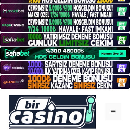
İçeriğe
atla
Menü