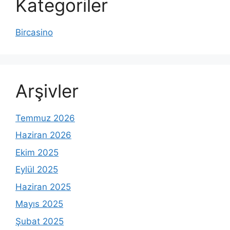
Kategoriler
Bircasino
Arşivler
Temmuz 2026
Haziran 2026
Ekim 2025
Eylül 2025
Haziran 2025
Mayıs 2025
Şubat 2025