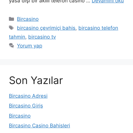
yasa dışı bir akıllı telefon casino …
Devamını oku
Kategoriler
Bircasino
Etiketler
bircasino çevrimiçi bahis
,
bircasino telefon
tahmin
,
bircasino tv
Yorum yap
Son Yazılar
Bircasino Adresi
Bircasino Giriş
Bircasino
Bircasino Casino Bahisleri