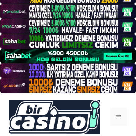
İçeriğe
atla
Menü